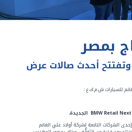
تعيد افتتاح مصنع BMW في مصر، وتفتتح أحدث صالات عرض
نم للسيارات ش.م.ك.ع :
للسيارات، الوكيلُ الرسميُّ الجديد لسيارات BMW وMINI في مصر، إحدى الشركات التابعة لشركة أولاد علي الغانم
 افتتاحَ مصنع BMW في جمهورية مصر العربية، مع خروج أولِ سيارة BMW مِن خطوط الإنتاج بعد فترة من التَوَقُّفٍ، وذلك بحضور المهندس