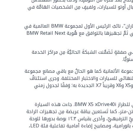
أوتو للسيارات، ولفيفٍ مِن الشخصيات الهامَّة في
كما حَضر مراسم إعادة افتتاح مصنع BMW وَفدٌ عالي المستوى مِن مجموعة BMW العالمية، يتَرَأسه السيد "جون فيليب باران"، نائبُ الرئيس الأول لمجموعة BMW العالمية في
منطقة آسيا والمحيط الهادئ وأوروبا الشرقية والشرق الأوسط وإفريقيا، الذي شَهِدَ بدوره افتتاح أولى صالات العرض التي تَمَّ تجهيزها بالتوافق مع هُوية BMW Retail Next
فقةٍ تَضَمَّنت الشبكةَ الحاليَّةَ مِن مراكز الخدمة
 جلوبال أوتو للسيارت هو المصنع الوحيدَ المملوكَ لوكيلٍ مَحَلي لعلامة BMW وليس للمجموعة الألمانية كما هو الحالُ مع باقي مصانع مجموعة
النهائي للسيارات والاختبار المختلفة. وجرى استئنافُ
عملياتِ تَجميع وإنتاج سيارات BMW المُجَمَّعَة مَحليًّا، بالمصنع مؤخرًا؛ على أن يتم إنتاج الطرازات X3 الجديدة وX4 الجديدة وX5 وX6 وقريباً X7 الجديدة به؛ وَفقًا لجدول زمني
وخرجت أول سيارة BMW مِن خطوط الإنتاج بمصنع مدينة السادس مِن أكتوبر، بعد استئناف عمليات التجميع والإنتاج، وهي للطراز BMW X5 xDrive40i. جاءت هذه السيارة
اضية بامتياز مُجهّزةً بمحركٍ مِن ست أسطوانات سعة ٣ لترات، يولّد ٣٤٠ حصانًا مع أقصى عزم دوران يبلغ ٤٥٠ نيوتن-متر، كما تَستعين بباقة عريضة مِن تجهيزات الراحة
والتَّرَف؛ أبرزها المكيّف الأوتوماتيكي رُباعي المناطق، والشاشة عاليةُ الوضوح بقياس ١٢.٣ بوصة، الخاصةُ بالنظام المعلوماتيِّ الترفيهيّ، وأخرى بقياس ١٢.٣ بوصة بدورها للوحة
العدّادات؛ فضلاً عن نظامٍ صوتيٍّ مُجَسَّم فئة "هارمان كاردون" بقدرة ٤٦٤ واط، وعجلات بقياس ٢٠ بوصة، وأيضًا فتحة سقف بانورامية، ومصابيح إضاءة أمامية تفاعلية فئة LED،