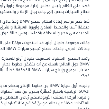
فهد علي الغانم رئيس مجلس إدارة مجموعة جلوبال أوتو
قطاعِ السيارات بمصر، إلى جانب رجالِ الإعلام والصحف
الجديدة في مصر والمنطقة بأكملها، وهي صالة عَرض مد
وكانت مجموعة جلوبال أوتو، قد استحوذت مؤخرًا على المجموع
وصالات العرض، وكذلك مصنعِ تجميع سيارات BMW الذي يضمّ ثلاثةَ خطوط إنتاج بسعة إجمالية تصل إلى ١٠ آلاف سيارة سنويًّا.
BMW حول العالم؛ ناهيك عن أنه يَتَضَمَّن خطوط دِه
مُحدّد.
وغيرها.