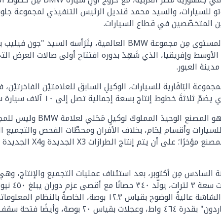
 للسيارات، والسيد محمد قنديل الرئيس التنفيذي لمجموعة جلوبال 
يين المتخصّصين في قطاع السيارات.
ينة العبور.
ة البَافَارية للسيارات، الوكيلِ السابق للعلامتيْن الفاخرتيْن، في ص
ويُعد المصنع المملوك لمجموعة
انٍ للسيارات وأقسام لِحَام، بخلاف الأفران ومحطّات الفحص والتجميع 
الـSUV الري