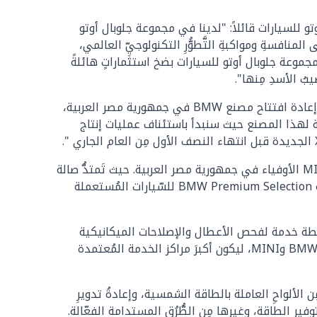
جلوبال أوتو للسيارات قائلاً: "لدينا في مجموعة جلوبال أوتو
ليةِ الجودةِ قادرةٍ على المنافسةِ ومواكبةِ التَّطوُّرِ التكنولوجيِّ العالمي،
 مجموعة جلوبال أوتو للسيارات بضخ استثماراتٍ هائلةً
مِن جانبه، علّق السيد محمد قنديل، الرئيسُ التنفيذي لمجموعة جلوبال أوتو للسيارات، بقوله: "يُسعدني اليومَ الإعلانُ عن إعادة افتتاح مصنع BMW في جمهورية مصر العربية،
موحة لهذا المصنع حيث سنبدأ باستئناف عمليات إنتاج
صُمِّمت صالةُ عرض مدينة العبور الجديدة، لتوفّر أفضلَ تجربة عملاء ممكنة؛ بغرَض تلبيةِ أذواق واحتياجات عملاء BMW وMINI الأوفياء في جمهورية مصر العربية. حيث تَمتدُّ صالة
العرض على مساحة ٤٢٠٠ متر مربع، وتسع لعرض ٢٣ سيارة للعلامتين BMW و MINI، فضلاً عن توافر قسم خاص بمجموعة BMW Premium Selection للسّيارات المُستعملة
ُ لتلك المنشأة المتطوّرة مركزُ خدمةٍ متكامل خلال العام، يمتدّ لمساحة ٧٠٠٠ متر مربع، كما سيشتمل على ٦٠ نقطة خدمة لفحص الأعطال والإصلاحات الميكانيكية
والكهربائية المختلفة؛ مُدَعّمةً بأحدث الأجهزة والمُعِدَّات المُصَنَّعة خصيصًا لتتوافق مع الهندسة التقنية الفائقة لسيارات BMW وMINI، ليكون أكبرَ مراكز الخدمة المُعتمدة
تي تَنتهجها مجموعة BMW عالميًّا؛ منها: توليد الكهرباء مِن الألواحِ العاملة بالطاقة الشمسية، وإعادةُ تدويرِ
ير الطاقة، وغيرها مِن الطُّرُق المستدامة الفعّالة.