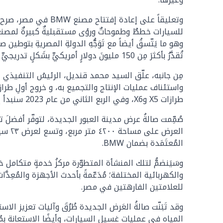
وتعليقاً على إعادة
وهو ما يَتّسقُ أيضاً مع تَوَجُّهِ الدولةِ المصريةِ بتو
تُقدَّرُ بأكثرَ مِن 150 مليونَ دولارٍ أمريكيٍّ بشَكلٍ تدريجيٍّ في جميعِ مرافقِ العلامة الفاخرة BMW، سيكونُ لمصنعِ BMW نَصيبُ الأسدِ مِنها".
واستئناف عمليات الإنتاج والتجميع به، و خروج أولِ طراز
طرازات X5 وX6، وفي الربع الثاني من عام 2023 سنبدأ إنتاجَ سيارات X3 الجديدة وX4 الجديدة؛ والبدء في إنتاج السيارة X7 الجديدة قبل انتهاء النصف الأول مِن العام الجاري ".
المُعتَمَدة بضمان BMW.
للعلامتين الفارهتين في مصر.
المياه في عمليات غسيل السيارات، وأيضًا الاستعانة بمُس