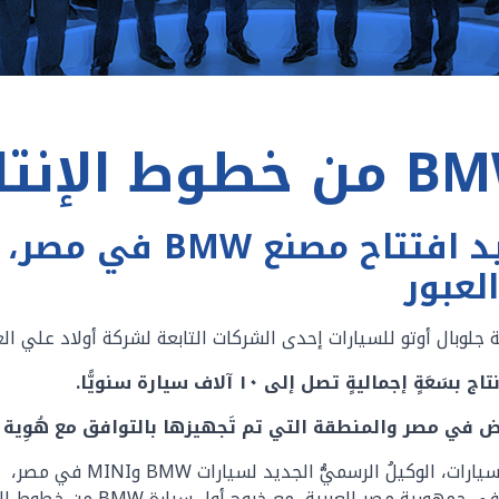
"مجموعة جلوبال أوتو" 
بال أوتو للسيارات إحدى الشركات التابعة لشركة أولاد علي الغا
لمنطقة التي تم تَجهيزها بالتوافق مع هُوِية BMW Retail Next الجديدة.
أعلنت مجموعةُ جلوبال أوتو 
للسيارات ش.م.ك.ع. ، رسميًّا إعادة