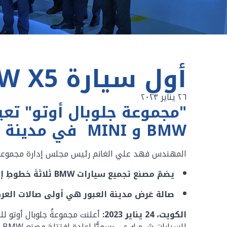
أول سيارة BMW X5 من خطوط الإنتاج بمصر
٢٦ يناير ٢٠٢٣
BMW و MINI في مدينة العبور
المهندس فهد علي الغانم رئيس مجلس إدارة مجموعة جلو
يضمّ مصنع تجميع سيارات BMW ثلاثةَ خطوطِ إنتاج بسَعَةٍ إجماليةٍ تصل إلى ١٠ آلاف سيارة سنويًّا.
صالة عَرض مدينة العبور هي أولى صالات العرض في مصر وا
الكويت، 24 يناير 2023: