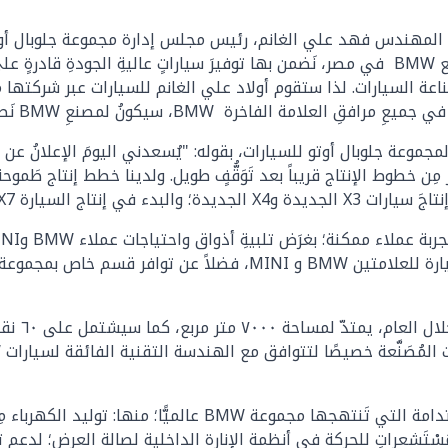
 إفتتاح مصنع BMW في مصر، صرح المهندس فهد علي الغانم، رئيس مجلس إدارة مجموعة 
للسيارات خططٌ وطموحاتٌ ورؤى مستقبليةٌ كبيرةٌ لمصنع BMW في مصر، نَضمن بها توفيرَ سياراتٍ عا
طين صناعة السيارات. لذا ستقوم أولاد علي الغانم للسيارات عبر شركتها
 مِن خطوط الإنتاج قريباً بعد تَوَقُّفٍ طويل. ولدينا خطط إنتاج طَ
وسَيَنضمّ
وقد تَبَنّت صالةُ العَرض الجديدة طُرُقَ وآليات تعزيز الاستدامة ال
ْتَشعراتٍ للحركة في أنظمة الإنارة الداخلية لصالة العرض؛ لدعم توف